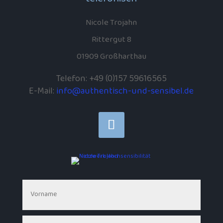
Nicole Trojahn
Rittergut 8
01909 Großharthau
Telefon: +49 (0)157 59616565
E-Mail:
info@authentisch-und-sensibel.de