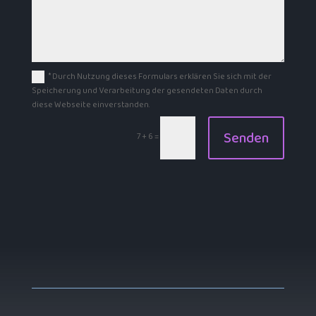
* Durch Nutzung dieses Formulars erklären Sie sich mit der
Speicherung und Verarbeitung der gesendeten Daten durch
diese Webseite einverstanden.
Alternative:
Senden
7 + 6
=