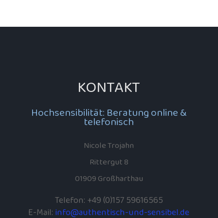
KONTAKT
Hochsensibilität: Beratung online &
telefonisch
Nicole Trojahn
Rittergut 8
01909 Großharthau
Telefon: +49 (0)157 59616565
E-Mail:
info@authentisch-und-sensibel.de