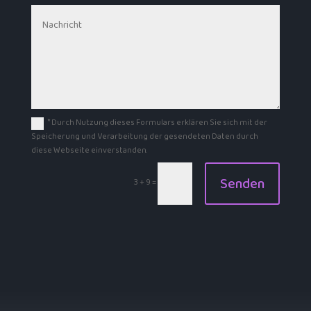
* Durch Nutzung dieses Formulars erklären Sie sich mit der
Speicherung und Verarbeitung der gesendeten Daten durch
diese Webseite einverstanden.
Alternative:
Senden
3 + 9
=